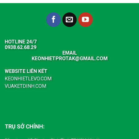
HOTLINE 24/7
0938.62.68.29
EMAIL
KEONHIETPROTAK@GMAIL.COM
WEBSITE LIÊN KẾT
KEONHIETLEVO.COM
VUAKETDINH.COM
TRỤ SỞ CHÍNH: