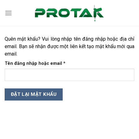
Bỏ
qua
nội
dung
Quên mật khẩu? Vui lòng nhập tên đăng nhập hoặc địa chỉ
email. Bạn sẽ nhận được một liên kết tạo mật khẩu mới qua
email.
Bắt
Tên đăng nhập hoặc email
*
buộc
ĐẶT LẠI MẬT KHẨU