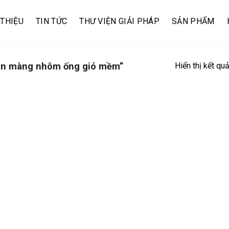
 THIỆU
TIN TỨC
THƯ VIỆN GIẢI PHÁP
SẢN PHẨM
Hiển thị kết qu
án màng nhôm ống gió mềm”