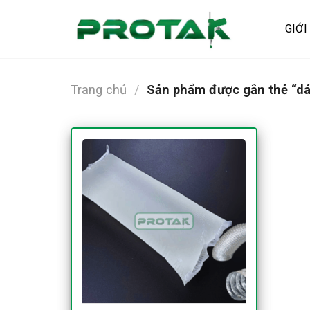
Bỏ
qua
GIỚI
nội
dung
Trang chủ
/
Sản phẩm được gắn thẻ “d