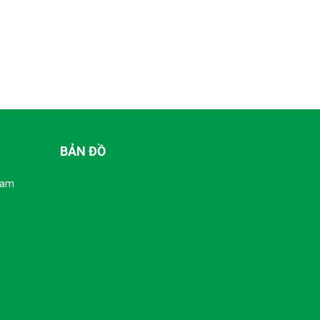
BẢN ĐỒ
Nam