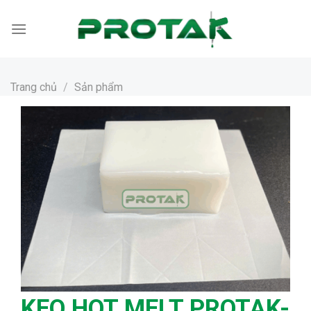
Bỏ
qua
nội
dung
Trang chủ
/
Sản phẩm
KEO HOT MELT PROTAK-