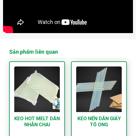
Sản phẩm liên quan
KEO HOT MELT DÁN
KEO NẾN DÁN GIẤY
NHÃN CHAI
TỔ ONG