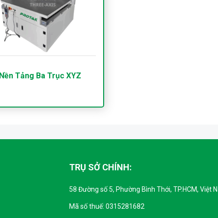
Nền Tảng Ba Trục XYZ
TRỤ SỞ CHÍNH:
58 Đường số 5, Phường Bình Thới, TP.HCM, Việt 
Mã số thuế: 0315281682