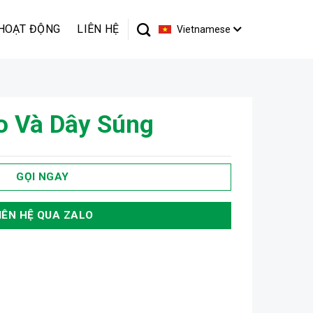
HOẠT ĐỘNG
LIÊN HỆ
Vietnamese
o Và Dây Súng
GỌI NGAY
IÊN HỆ QUA ZALO