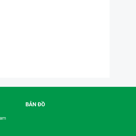
BẢN ĐỒ
Nam