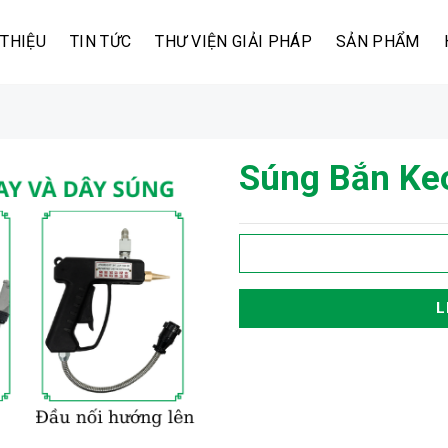
 THIỆU
TIN TỨC
THƯ VIỆN GIẢI PHÁP
SẢN PHẨM
Súng Bắn Ke
L