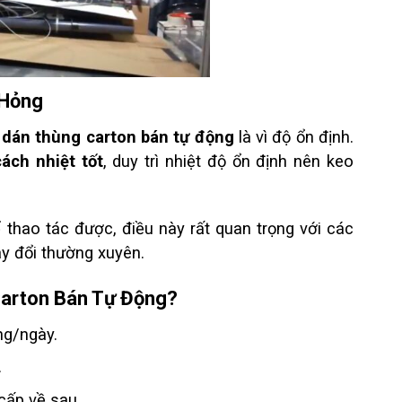
 Hỏng
dán thùng carton bán tự động
là vì độ ổn định.
ách nhiệt tốt
, duy trì nhiệt độ ổn định nên keo
 thao tác được, điều này rất quan trọng với các
y đổi thường xuyên.
Carton Bán Tự Động?
ng/ngày.
.
cấp về sau.