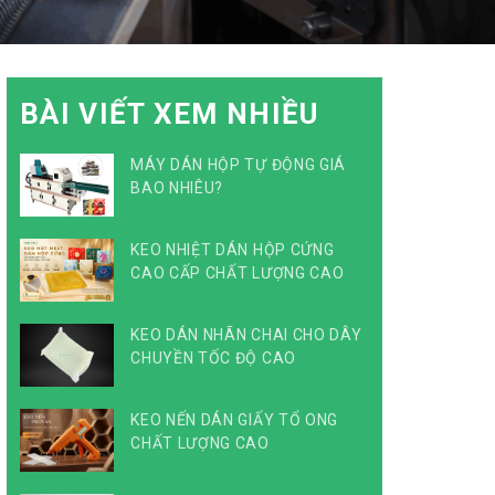
BÀI VIẾT XEM NHIỀU
MÁY DÁN HỘP TỰ ĐỘNG GIÁ
BAO NHIÊU?
KEO NHIỆT DÁN HỘP CỨNG
CAO CẤP CHẤT LƯỢNG CAO
KEO DÁN NHÃN CHAI CHO DÂY
CHUYỀN TỐC ĐỘ CAO
KEO NẾN DÁN GIẤY TỔ ONG
CHẤT LƯỢNG CAO