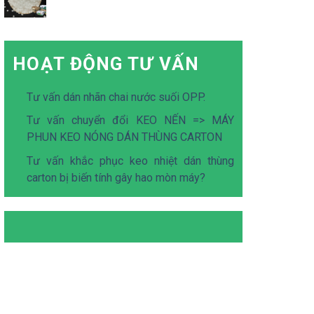
HOẠT ĐỘNG TƯ VẤN
Tư vấn dán nhãn chai nước suối OPP.
Tư vấn chuyển đổi KEO NẾN => MÁY
PHUN KEO NÓNG DÁN THÙNG CARTON
Tư vấn khắc phục keo nhiệt dán thùng
carton bị biến tính gây hao mòn máy?